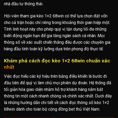
nhà đầu tư thông thái.
Hội viên tham gia kèo 1×2 68win có thể lựa chọn đặt vốn
cho cả trận hoặc chỉ riêng trong khoảng thời gian hiệp một.
Tính linh hoạt này cho phép quý vị tận dụng tối đa những
biến động ngắn hạn để gia tăng ngân sách cá nhân. Mọi
thông số về xác suất chiến thắng đều được các chuyên gia
hàng đầu tính toán kỹ lưỡng dựa trên phong độ thực tế.
Khám phá cách đọc kèo 1×2 68win chuẩn xác
nhất
Việc đọc hiểu các ký hiệu trên bảng điều khiển là bước đi
đầu tiên để quý vị làm chủ mọi phiên dự đoán. Hệ thống đã
tối giản hóa giao diện nhằm hỗ trợ khách hàng nắm bắt
thông tin một cách nhanh chóng và chính xác nhất. Dưới đây
là những hướng dẫn chi tiết về cách đọc thông số kèo 1×2
68win dành cho toàn bộ cộng đồng bet thủ Việt Nam.