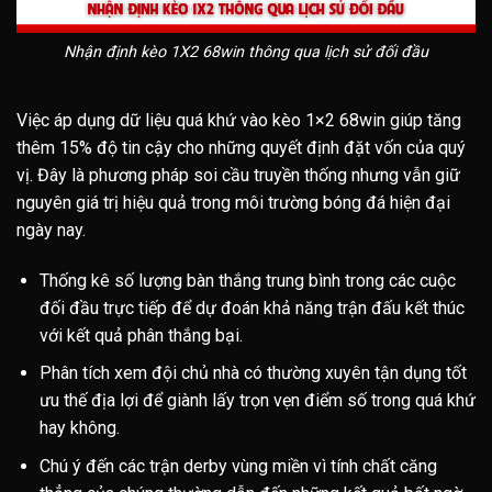
Nhận định kèo 1X2 68win thông qua lịch sử đối đầu
Việc áp dụng dữ liệu quá khứ vào kèo 1×2 68win giúp tăng
thêm 15% độ tin cậy cho những quyết định đặt vốn của quý
vị. Đây là phương pháp soi cầu truyền thống nhưng vẫn giữ
nguyên giá trị hiệu quả trong môi trường bóng đá hiện đại
ngày nay.
Thống kê số lượng bàn thắng trung bình trong các cuộc
đối đầu trực tiếp để dự đoán khả năng trận đấu kết thúc
với kết quả phân thắng bại.
Phân tích xem đội chủ nhà có thường xuyên tận dụng tốt
ưu thế địa lợi để giành lấy trọn vẹn điểm số trong quá khứ
hay không.
Chú ý đến các trận derby vùng miền vì tính chất căng