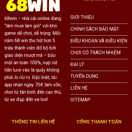
GIỚI THIỆU
68win – nhà cái online đang
“làm mưa làm gió” với kho
CHÍNH SÁCH BẢO MẬT
game dễ chơi, dễ trúng. Mỗi
năm 68 win thu hút hơn 5
ĐIỀU KHOẢN VÀ ĐIỀU KIỆN
triệu thành viên đổ bộ bởi
CHƠI CÓ TRÁCH NHIỆM
giao diện mượt mà – bảo
mật an toàn 100%, nạp rút
ĐẠI LÝ
tiền tươi vào là quẩy không
TUYỂN DỤNG
phải lo rủi ro. Đặc biệt, tải
app nhận ngay 70K làm vốn,
LIÊN HỆ
chơi từ tân binh đến cao thủ,
từ xe đạp đến xe hơi!
SITEMAP
THÔNG TIN LIÊN HỆ
CỔNG THANH TOÁN