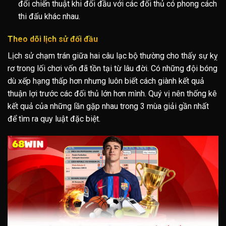
đổi chiến thuật khi đối đầu với các đối thủ có phong cách
thi đấu khác nhau.
Theo dõi lịch sử đối đầu
Lịch sử chạm trán giữa hai câu lạc bộ thường cho thấy sự kỵ
rơ trong lối chơi vốn đã tồn tại từ lâu đời. Có những đội bóng
dù xếp hạng thấp hơn nhưng luôn biết cách giành kết quả
thuận lợi trước các đối thủ lớn hơn mình. Quý vị nên thống kê
kết quả của những lần gặp nhau trong 3 mùa giải gần nhất
để tìm ra quy luật đặc biệt.