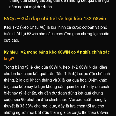
thẳng của chúng thường dẫn đến những kết quả bất ngờ
nằm ngoài mọi dự đoán.
FAQs – Giải đáp chi tiết về loại kèo 1×2 68win
Kèo 1×2 (Kèo Châu Âu) là loại hình cá cược cơ bản và phổ
biến nhất tại 68win nhờ cách chơi đơn giản nhưng lợi nhuận
cực cao.
Ký hiệu 1×2 trong bảng kèo 68WIN có ý nghĩa chính xác
là gì?
Trong bảng tỷ lệ kèo của 68WIN, kèo 1×2 68WIN đại diện
cho ba lựa chọn kết quả trận đấu: 1 là đặt cược đội chủ nhà
thắng, 2 là đội khách thắng và X là kết quả hòa. Điểm khác
biệt của kèo này là bạn không cần quan tâm đến tỷ số cách
biệt hay tỷ lệ chấp, chỉ cần dự đoán đúng kết quả chung
cuộc sau 90 phút thi đấu chính thức. Với xác suất thắng lý
thuyết là 33.33% cho mỗi cửa, đây là lựa chọn tối ưu cho
những người mới bắt đầu tham gia cá cược thể thao 68win.