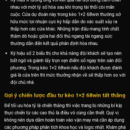
nhau với một tỷ số hòa sau khi trọng tài thổi còi mãn
cuộc. Cửa dự đoán này trong kèo 1×2 68win thường sở
hữu mức lợi nhuận cực kỳ hấp dẫn do xác suất xảy ra
thấp hơn các cửa khác. Những trận đấu mang tính chất
thăm dò hoặc giữa hai đối thủ ngang tài ngang sức
thường dẫn đến kết quả phân định hòa nhau.
Ký hiệu số 2 biểu thị cho khả năng đội khách sẽ tạo nên
bất ngờ và giành lấy trọn vẹn điểm số ngay trên sân đối
phương. Trong kèo 1×2 68win nếu đội khách được đánh
giá là cửa trên thì mức thưởng nhận về sẽ thấp hơn so với
đội chủ nhà.
Gợi ý chiến lược đầu tư kèo 1×2 68win tất thắng
Để tối ưu hóa tỷ lệ chiến thắng thì việc trang bị những bí kíp
thực chiến từ các cao thủ là điều vô cùng cần thiết. Quý vị
không nên dựa dẫm hoàn toàn vào vận may mà cần áp dụng
các phương pháp phân tích khoa học và logic nhất. Khám phá