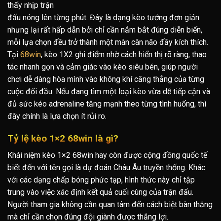
thấy nhịp trận
đấu nóng lên từng phút. Đây là dạng kèo tưởng đơn giản
nhưng lại rất hấp dẫn bởi chỉ cần nắm bắt đúng diễn biến,
mỗi lựa chọn đều trở thành một màn cân não đầy kích thích.
Tại
68win
, kèo 1X2 ghi điểm nhờ cách hiển thị rõ ràng, thao
tác nhanh gọn và cảm giác vào kèo siêu bén, giúp người
chơi dễ dàng hòa mình vào không khí căng thẳng của từng
cuộc đối đầu. Nếu đang tìm một loại kèo vừa dễ tiếp cận và
đủ sức kéo adrenaline tăng mạnh theo từng tình huống, thì
đây chính là lựa chọn ít rủi ro.
Tỷ lệ kèo 1×2 68win là gì?
Khái niệm kèo 1×2 68win hay còn được cộng đồng quốc tế
biết đến với tên gọi là dự đoán Châu Âu truyền thống. Khác
với các dạng chấp bóng phức tạp, hình thức này chỉ tập
trung vào việc xác định kết quả cuối cùng của trận đấu.
Người tham gia không cần quan tâm đến cách biệt bàn thắng
mà chỉ cần chọn đúng đội giành được thắng lợi.